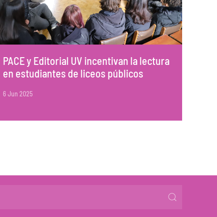
PACE y Editorial UV incentivan la lectura
en estudiantes de liceos públicos
6 Jun 2025