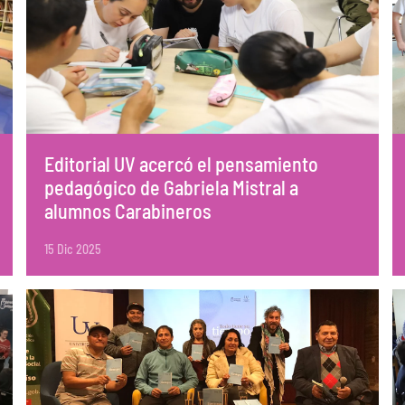
Editorial UV acercó el pensamiento
pedagógico de Gabriela Mistral a
alumnos Carabineros
15 Dic 2025