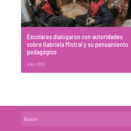
Escolares dialogaron con autoridades
sobre Gabriela Mistral y su pensamiento
pedagógico
4 Nov 2025