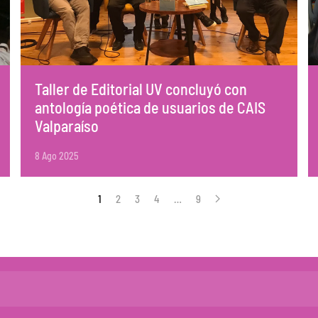
Taller de Editorial UV concluyó con
antología poética de usuarios de CAIS
Valparaíso
8 Ago 2025
1
2
3
4
…
9